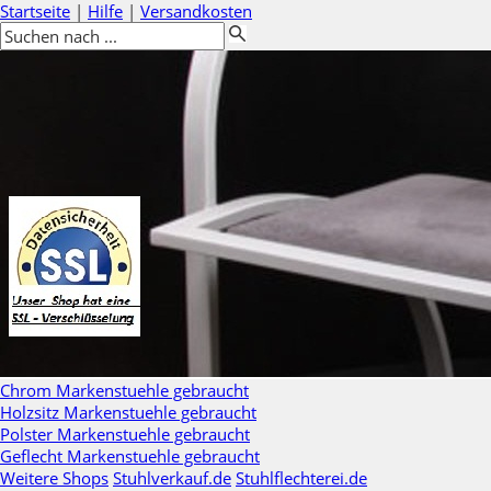
Startseite
|
Hilfe
|
Versandkosten
Chrom Markenstuehle gebraucht
Holzsitz Markenstuehle gebraucht
Polster Markenstuehle gebraucht
Geflecht Markenstuehle gebraucht
Weitere Shops
Stuhlverkauf.de
Stuhlflechterei.de