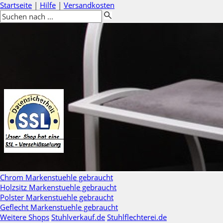
Startseite
|
Hilfe
|
Versandkosten
Chrom Markenstuehle gebraucht
Holzsitz Markenstuehle gebraucht
Polster Markenstuehle gebraucht
Geflecht Markenstuehle gebraucht
Weitere Shops
Stuhlverkauf.de
Stuhlflechterei.de