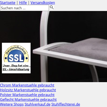
Startseite
|
Hilfe
|
Versandkosten
Chrom Markenstuehle gebraucht
Holzsitz Markenstuehle gebraucht
Polster Markenstuehle gebraucht
Geflecht Markenstuehle gebraucht
Weitere Shops
Stuhlverkauf.de
Stuhlflechterei.de